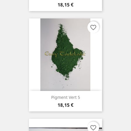
Prix
18,15 €
favorite_border
Pigment Vert 5
Prix
18,15 €
favorite_border