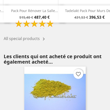
..
Tadelakt Pack Pour Murs De...
Tadelakt Pack Pour Rénover
Prix
Prix
Prix
Prix
396,53 €
315,78 €
431,53 €
340,78 €
de
de
base
base
All special products

Les clients qui ont acheté ce produit ont
également acheté...
favorite_border