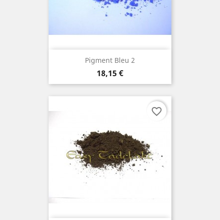
Pigment Bleu 2
Prix
18,15 €
favorite_border