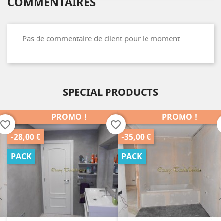
COMMENTAIRES
Pas de commentaire de client pour le moment
SPECIAL PRODUCTS
PROMO !
PROMO !
favorite_border
favorite_border
-35,00 €
-25,00 €
PACK
PACK