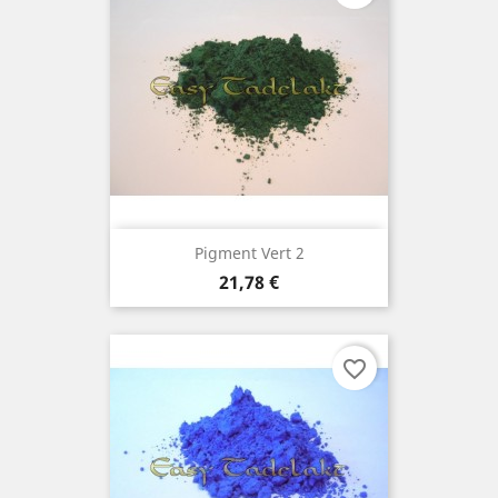
Pigment Vert 2
Prix
21,78 €
favorite_border