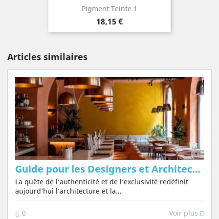
Pigment Teinte 1
Prix
18,15 €
Articles similaires
Guide pour les Designers et Architectes : Comment Choisir des Pigments Naturels pour le Tadelakt...
La quête de l’authenticité et de l’exclusivité redéfinit
aujourd’hui l’architecture et la...
Voir plus
0