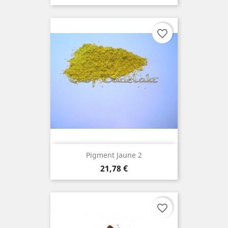
favorite_border
Pigment Jaune 2
Prix
21,78 €
favorite_border