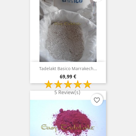
Tadelakt Basico Marrakech...
Prix
69,99 €
5 Review(s)
favorite_border