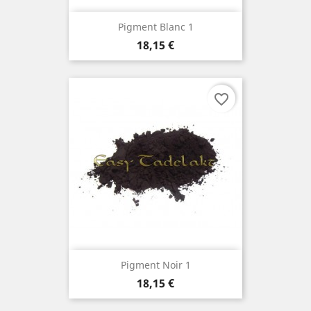
Pigment Blanc 1
Prix
18,15 €
favorite_border
Pigment Noir 1
Prix
18,15 €