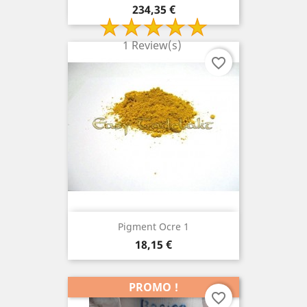
Prix
234,35 €
1 Review(s)
favorite_border
Pigment Ocre 1
Prix
18,15 €
PROMO !
favorite_border