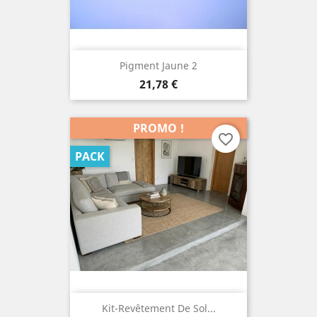
Pigment Jaune 2
Prix
21,78 €
PROMO !
favorite_border
PACK
Kit-Revêtement De Sol...