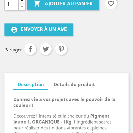

favorite_border
AJOUTER AU PANIER
ENVOYER À UN AMI
account_circle
Partager
Description
Détails du produit
Donnez vie à vos projets avec le pouvoir de la
couleur !
Découvrez l'intensité et la chaleur du
Pigment
Jaune 1. ORGANIQUE - 1Kg
, l'ingrédient secret
pour réaliser des finitions vibrantes et pleines