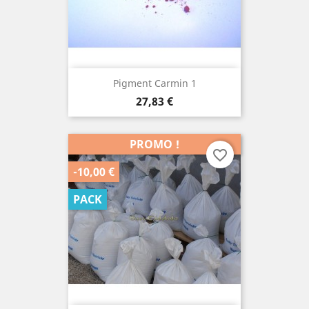
Pigment Carmin 1
Prix
27,83 €
PROMO !
favorite_border
-10,00 €
PACK