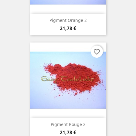
Pigment Orange 2
Prix
21,78 €
favorite_border
Pigment Rouge 2
Prix
21,78 €