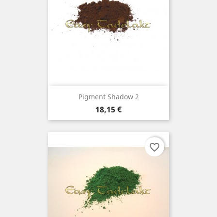
Pigment Shadow 2
Prix
18,15 €
favorite_border