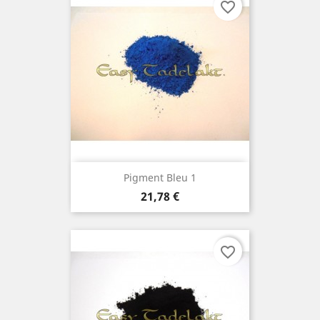
favorite_border
Pigment Bleu 1
Prix
21,78 €
favorite_border