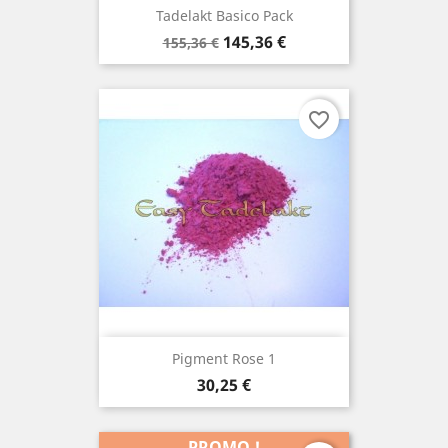
Tadelakt Basico Pack
Prix
Prix
145,36 €
155,36 €
de
base
favorite_border
Pigment Rose 1
Prix
30,25 €
PROMO !