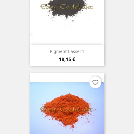
Pigment Cassel 1
Prix
18,15 €
favorite_border