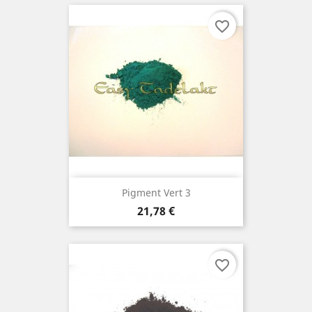
favorite_border
Pigment Vert 3
Prix
21,78 €
favorite_border