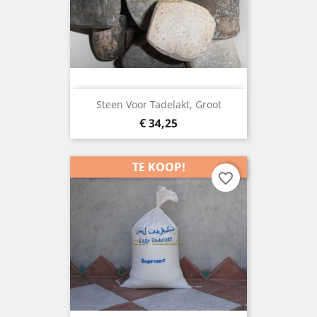
Steen Voor Tadelakt, Groot
Prijs
€ 34,25
TE KOOP!
favorite_border