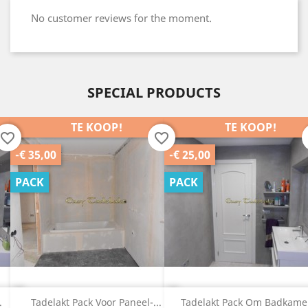
No customer reviews for the moment.
SPECIAL PRODUCTS
TE KOOP!
TE KOOP!
favorite_border
favorite_border
-€ 35,00
-€ 25,00
PACK
PACK
.
Tadelakt Pack Voor Paneel-...
Tadelakt Pack Om Badkamer