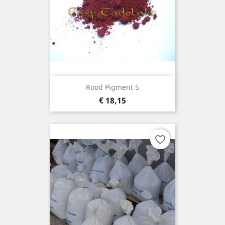
Rood Pigment 5
Prijs
€ 18,15
favorite_border