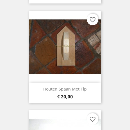
favorite_border
Houten Spaan Met Tip
Prijs
€ 20,00
favorite_border