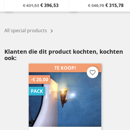
Basisprijs
Prijs
Basisprijs
Prijs
€ 396,53
€ 315,78
€ 431,53
€ 340,78
All special products

Klanten die dit product kochten, kochten
ook:
TE KOOP!
favorite_border
-€ 20,00
PACK