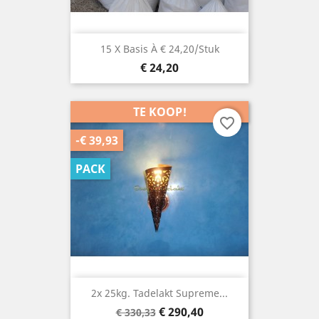
15 X Basis À € 24,20/stuk
Prijs
€ 24,20
TE KOOP!
favorite_border
-€ 39,93
PACK
2x 25kg. Tadelakt Supreme...
Basisprijs
Prijs
€ 290,40
€ 330,33