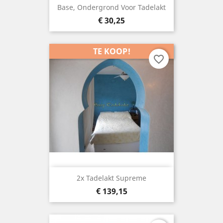
Base, Ondergrond Voor Tadelakt
Prijs
€ 30,25
TE KOOP!
favorite_border
2x Tadelakt Supreme
Prijs
€ 139,15