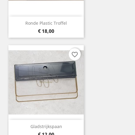
Ronde Plastic Troffel
Prijs
€ 18,00
favorite_border
Gladstrijkspaan
Prijs
€ 12,00