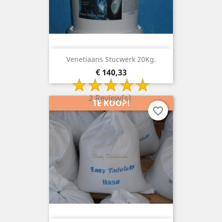
Venetiaans Stucwerk 20Kg.
Prijs
€ 140,33
2 Review(s)
TE KOOP!
favorite_border