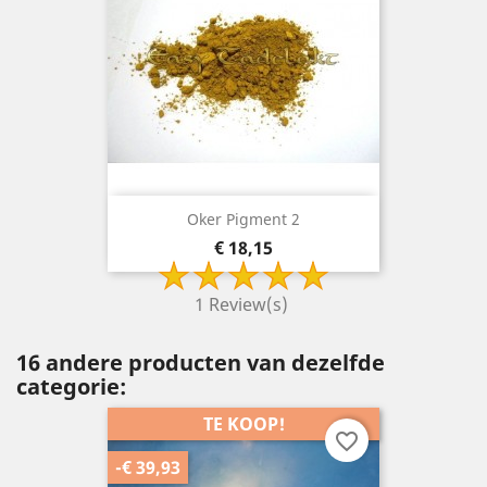
Oker Pigment 2
Prijs
€ 18,15
1 Review(s)
16 andere producten van dezelfde
categorie:
TE KOOP!
favorite_border
-€ 39,93