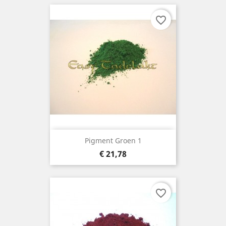
favorite_border
Pigment Groen 1
Prijs
€ 21,78
favorite_border