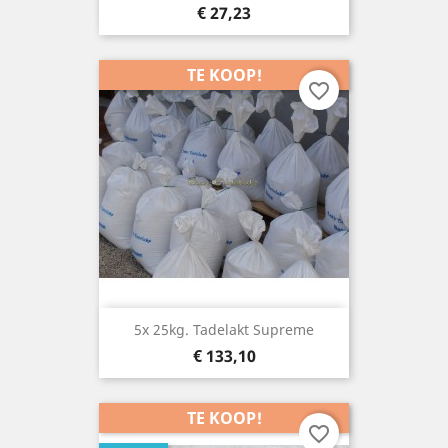
Prijs
€ 27,23
TE KOOP!
favorite_border
5x 25kg. Tadelakt Supreme
Prijs
€ 133,10
TE KOOP!
favorite_border