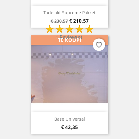
Tadelakt Supreme Pakket
Basisprijs
Prijs
€ 210,57
€ 230,57
1 Review(s)
TE KOOP!
favorite_border
Base Universal
Prijs
€ 42,35