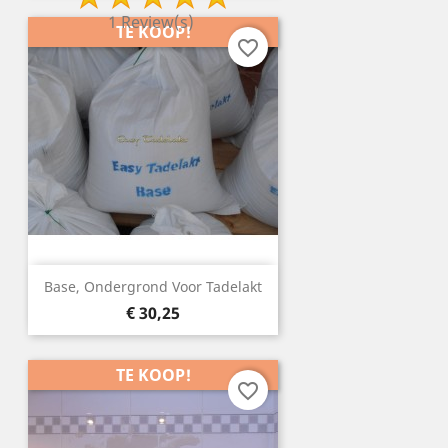
1 Review(s)
TE KOOP!
favorite_border
Base, Ondergrond Voor Tadelakt
Prijs
€ 30,25
TE KOOP!
favorite_border