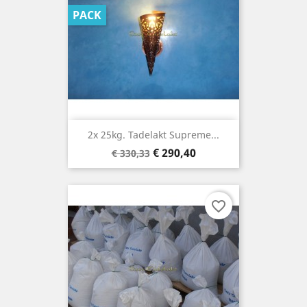
PACK
2x 25kg. Tadelakt Supreme...
Basisprijs
Prijs
€ 290,40
€ 330,33
favorite_border