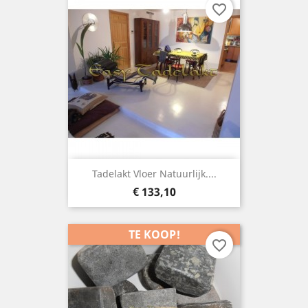
favorite_border
Tadelakt Vloer Natuurlijk....
Prijs
€ 133,10
TE KOOP!
favorite_border