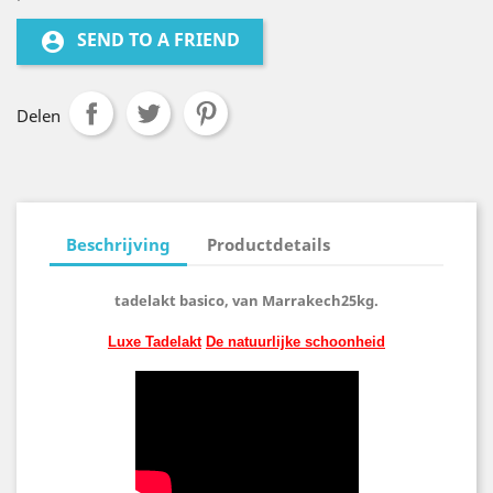
SEND TO A FRIEND
account_circle
Delen
Beschrijving
Productdetails
tadelakt basico, van Marrakech25kg.
Luxe Tadelakt
De natuurlijke schoonheid