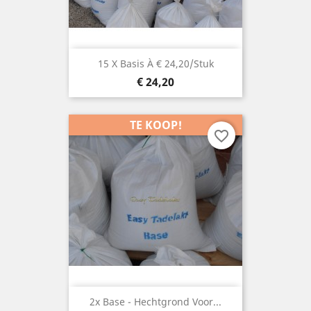
15 X Basis À € 24,20/stuk
Prijs
€ 24,20
TE KOOP!
favorite_border
2x Base - Hechtgrond Voor...