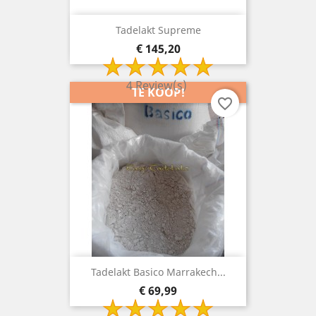
Tadelakt Supreme
Prijs
€ 145,20
4 Review(s)
TE KOOP!
favorite_border
Tadelakt Basico Marrakech...
Prijs
€ 69,99