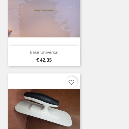
Base Universal
Prijs
€ 42,35
favorite_border