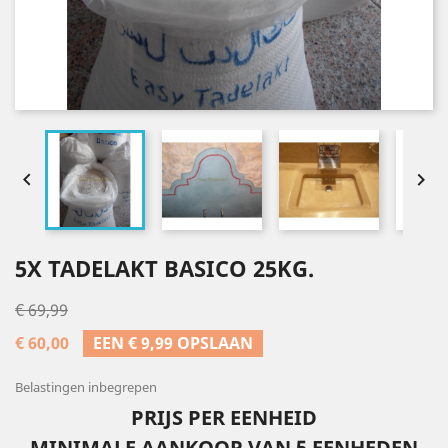


5X TADELAKT BASICO 25KG.
€ 69,99
€ 60,00
EEN € 9,99 OPSLAAN
Belastingen inbegrepen
PRIJS PER EENHEID
MINIMALE AANKOOP VAN 5 EENHEDEN