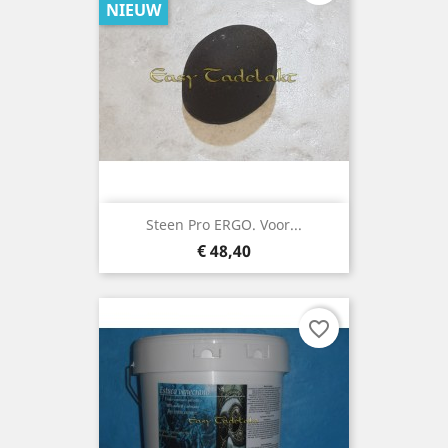
NIEUW
Steen Pro ERGO. Voor...
Prijs
€ 48,40
favorite_border