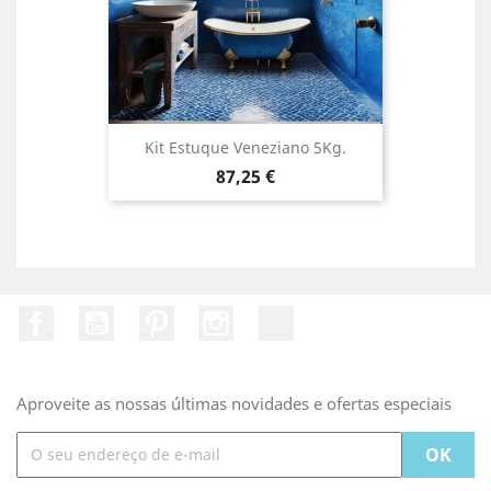
Kit Estuque Veneziano 5Kg.
Preço
87,25 €
Facebook
YouTube
Pinterest
Instagram
TikTok
Aproveite as nossas últimas novidades e ofertas especiais