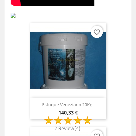
favorite_border
Estuque Veneziano 20Kg.
Preço
140,33 €
2 Review(s)