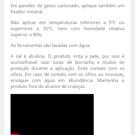
Em paredes de gesso cartonado, aplique também um
fixador mineral.
Não aplicar em temperaturas inferiores a 5ºC ou
superiores a 35ºC, nem com humidade relativa
superior a 80%.
As ferramentas são lavadas com água.
A cal é alcalina. O produto irrita a pele, por isso é
aconselhável usar luvas de borracha e óculos de
proteção durante a aplicação. Evite contato com os
olhos. Em caso de contato com os olhos ou mucosas,
enxágue com água em abundância. Mantenha o
produto fora do alcance de crianças.