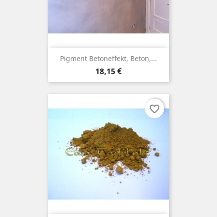
Pigment Betoneffekt, Beton,...
Preis
18,15 €
favorite_border