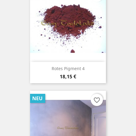
Rotes Pigment 4
Preis
18,15 €
NEU
favorite_border