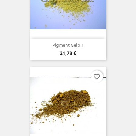
Pigment Gelb 1
Preis
21,78 €
favorite_border