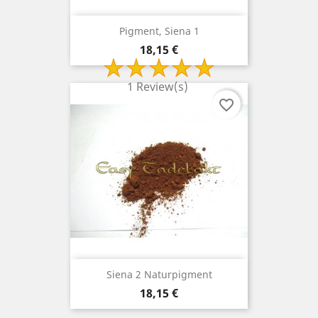
Pigment, Siena 1
Preis
18,15 €
1 Review(s)
favorite_border
Siena 2 Naturpigment
Preis
18,15 €