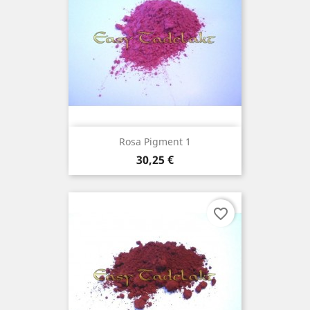
Rosa Pigment 1
Preis
30,25 €
favorite_border