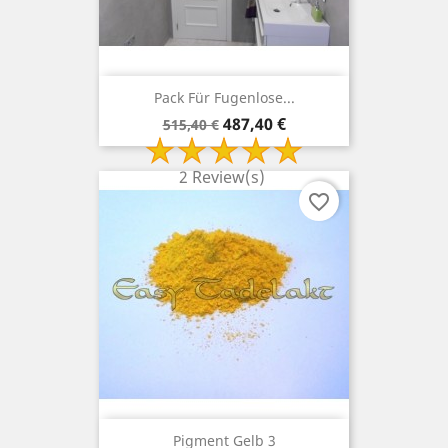
Pack Für Fugenlose...
Verkaufspreis
Preis
487,40 €
515,40 €
2 Review(s)
favorite_border
Pigment Gelb 3