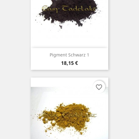
Pigment Schwarz 1
Preis
18,15 €
favorite_border