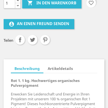

favorite_border
IN DEN WARENKORB
AN EINEN FREUND SENDEN
account_circle
Teilen
Beschreibung
Artikeldetails
Rot 1. 1 kg. Hochwertiges organisches
Pulverpigment
Erwecken Sie Leidenschaft und Energie in Ihren
Projekten mit unserem 100 % organischen Rot 1
Pigment! Dieses hochkonzentrierte Pulverpigment