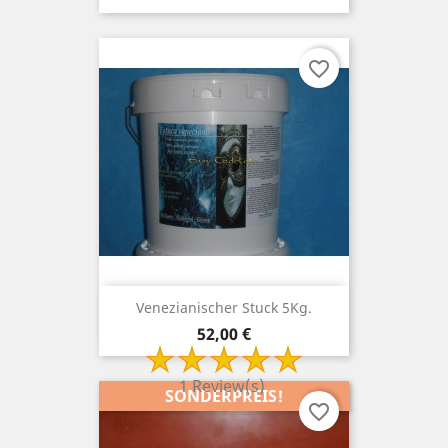
favorite_border
Venezianischer Stuck 5Kg.
Preis
52,00 €
1 Review(s)
SONDERPREIS!
favorite_border