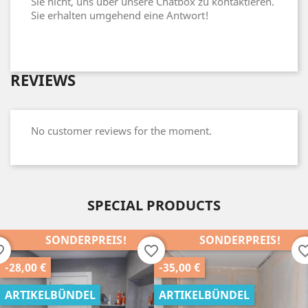
Sie nicht, uns über unsere Chatbox zu kontaktieren.
Sie erhalten umgehend eine Antwort!
REVIEWS
No customer reviews for the moment.
SPECIAL PRODUCTS
SONDERPREIS!
SONDERPREIS!
order
favorite_border
favorite_b
-35,00 €
-25,00 €
ARTIKELBÜNDEL
ARTIKELBÜNDEL