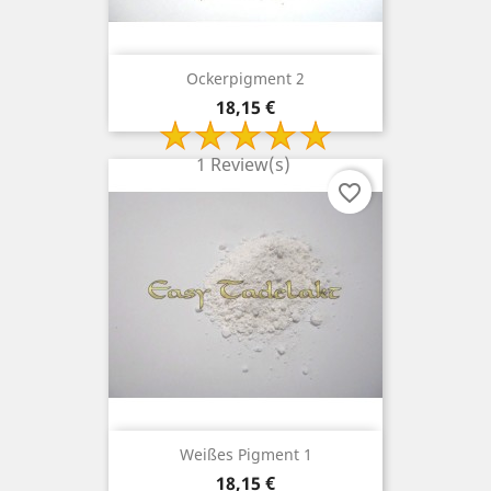
Ockerpigment 2
Preis
18,15 €
1 Review(s)
favorite_border
Weißes Pigment 1
Preis
18,15 €