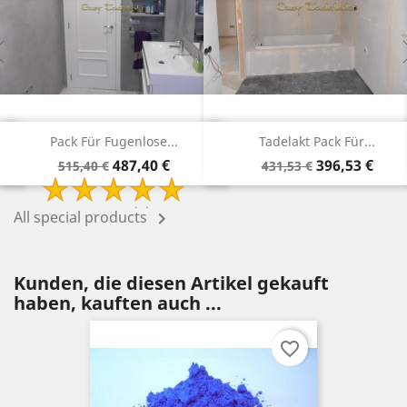
Tadelakt Pack Für...
Tadelakt Pack Für...
Verkaufspreis
Preis
Verkaufspreis
Preis
396,53 €
315,78 €
431,53 €
340,78 €
All special products

Kunden, die diesen Artikel gekauft
haben, kauften auch ...
favorite_border