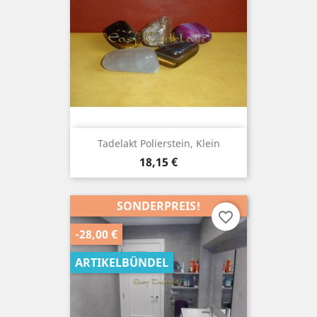
Tadelakt Polierstein, Klein
Preis
18,15 €
SONDERPREIS!
favorite_border
-28,00 €
ARTIKELBÜNDEL