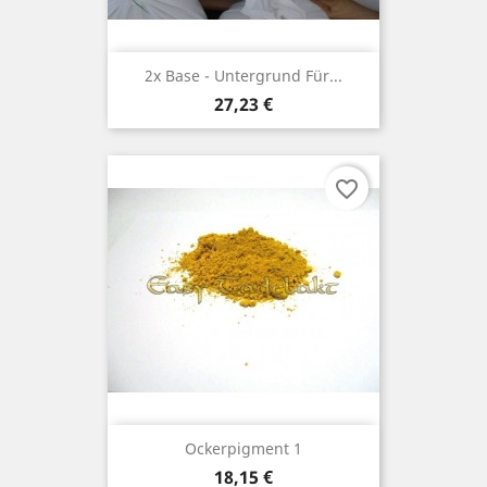
2x Base - Untergrund Für...
Preis
27,23 €
favorite_border
Ockerpigment 1
Preis
18,15 €