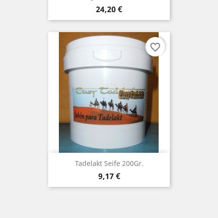
Preis
24,20 €
favorite_border
Tadelakt Seife 200Gr.
Preis
9,17 €