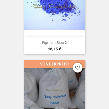
Pigment Blau 2
Preis
18,15 €
SONDERPREIS!
favorite_border