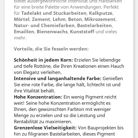
bietet außergewöhnliche Intensität und Haltbarkeit
für eine breite Palette von Anwendungen. Perfekt
für
Tadelakt und Stuckarbeiten
,
Kalkputze
,
Mörtel
,
Zement
,
Lehm
,
Beton
,
Mikrozement
,
Natur- und Chemiefarben
,
Bastelarbeiten
,
Emaillen
,
Bienenwachs
,
Kunststoff
und vieles
mehr.
Vorteile, die Sie fesseln werden:
Schönheit in jedem Korn:
Erzielen Sie lebendige
und tiefe Rottöne, die Ihren Kreationen einen Hauch
von Eleganz verleihen.
Intensive und langanhaltende Farbe:
Genießen
Sie eine rote Farbe, die lange hält, lichtecht ist und
ihre Vitalität behält.
Hohe Konzentration:
Ein wenig Pigment reicht
weit! Seine hohe Konzentration ermöglicht es
Ihnen, den gewünschten Farbton mit weniger
Menge zu erzielen und so die Leistung und
Rentabilität zu maximieren.
Grenzenlose Vielseitigkeit:
Von Bauprojekten bis
hin zu filigranen Bastelarbeiten, dieses Pigment