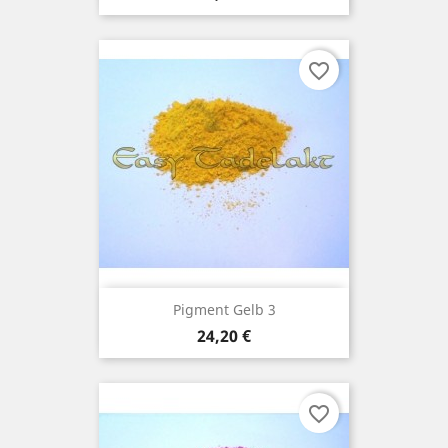
favorite_border
Pigment Gelb 3
Preis
24,20 €
favorite_border