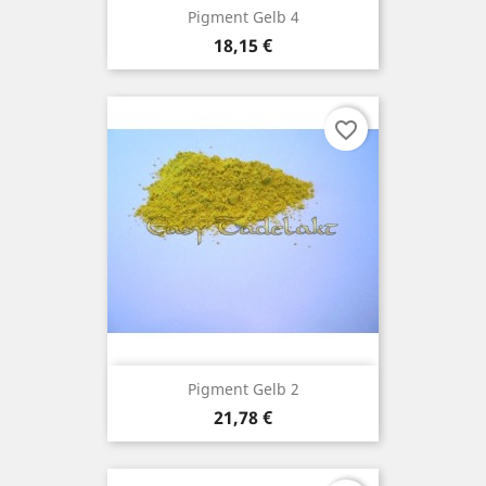
Pigment Gelb 4
Preis
18,15 €
favorite_border
Pigment Gelb 2
Preis
21,78 €