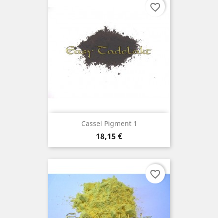
favorite_border
Cassel Pigment 1
Preis
18,15 €
favorite_border