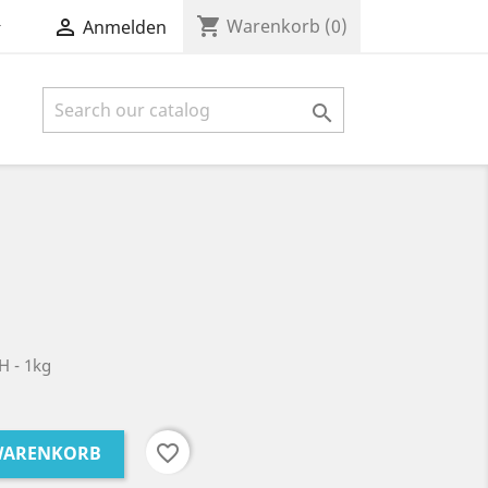
shopping_cart


Warenkorb
(0)
Anmelden

CH
- 1kg
favorite_border
 WARENKORB