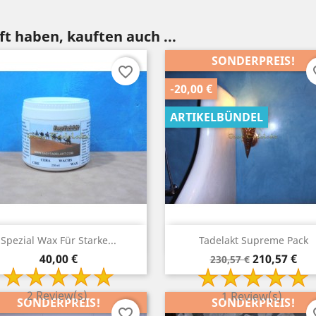
t haben, kauften auch ...
SONDERPREIS!
favorite_border
fav
-20,00 €
ARTIKELBÜNDEL
Vorschau
Vorschau


Spezial Wax Für Starke...
Tadelakt Supreme Pack
Preis
Verkaufspreis
Preis
40,00 €
210,57 €
230,57 €
2 Review(s)
1 Review(s)
SONDERPREIS!
SONDERPREIS!
favorite_border
fav