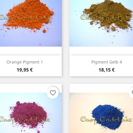
Vorschau
Vorschau


Orange Pigment 1
Pigment Gelb 4
Preis
Preis
19,95 €
18,15 €
favorite_border
fav