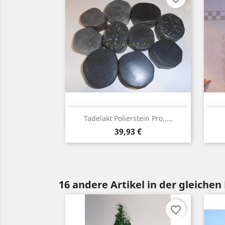
Vorschau

Tadelakt Polierstein Pro.,...
Preis
39,93 €
16 andere Artikel in der gleichen
favorite_border