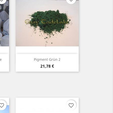
Vorschau

e
Pigment Grün 2
Preis
21,78 €
orite_border
favorite_border