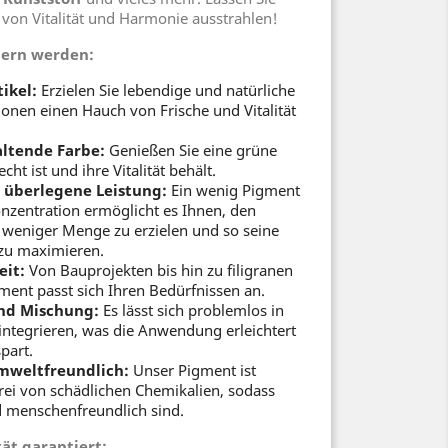
 von Vitalität und Harmonie ausstrahlen!
stern werden:
ikel:
Erzielen Sie lebendige und natürliche
ionen einen Hauch von Frische und Vitalität
ltende Farbe:
Genießen Sie eine grüne
echt ist und ihre Vitalität behält.
 überlegene Leistung:
Ein wenig Pigment
onzentration ermöglicht es Ihnen, den
weniger Menge zu erzielen und so seine
 zu maximieren.
eit:
Von Bauprojekten bis hin zu filigranen
gment passt sich Ihren Bedürfnissen an.
nd Mischung:
Es lässt sich problemlos in
integrieren, was die Anwendung erleichtert
part.
umweltfreundlich:
Unser Pigment ist
frei von schädlichen Chemikalien, sodass
d menschenfreundlich sind.
ät garantiert: