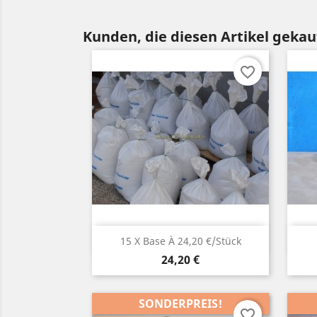
Kunden, die diesen Artikel gekauf
favorite_border
Vorschau

15 X Base À 24,20 €/Stück
Preis
24,20 €
SONDERPREIS!
favorite_border