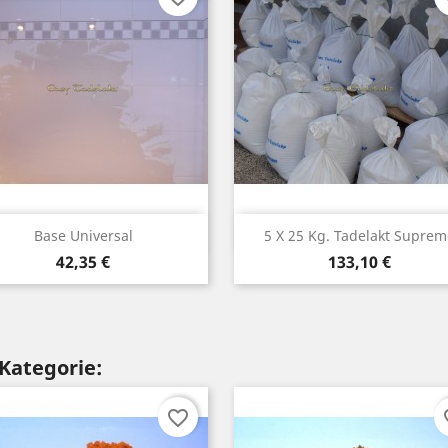
Vorschau
Vorschau


Base Universal
5 X 25 Kg. Tadelakt Suprem
Preis
Preis
42,35 €
133,10 €
 Kategorie:
favorite_border
fav