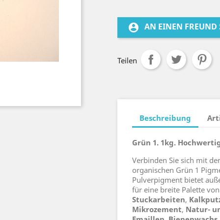
AN EINEN FREUND
account_circle
Teilen
Beschreibung
Art
Grün 1. 1kg. Hochwerti
Verbinden Sie sich mit d
organischen Grün 1 Pigme
Pulverpigment bietet auße
für eine breite Palette v
Stuckarbeiten
,
Kalkput
Mikrozement
,
Natur- u
Emaillen
,
Bienenwachs