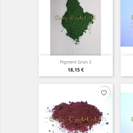
Vorschau

Pigment Grün 5
Preis
18,15 €
favorite_border