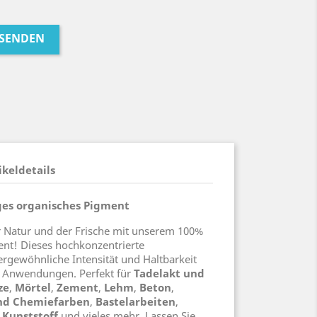
 SENDEN
ikeldetails
ges organisches Pigment
er Natur und der Frische mit unserem 100%
nt! Dieses hochkonzentrierte
rgewöhnliche Intensität und Haltbarkeit
on Anwendungen. Perfekt für
Tadelakt und
ze
,
Mörtel
,
Zement
,
Lehm
,
Beton
,
nd Chemiefarben
,
Bastelarbeiten
,
,
Kunststoff
und vieles mehr. Lassen Sie