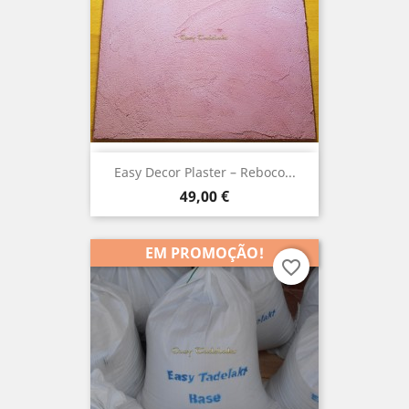
Easy Decor Plaster – Reboco...
Preço
49,00 €
EM PROMOÇÃO!
favorite_border