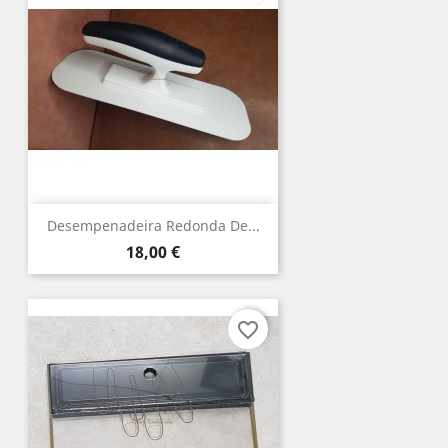
Desempenadeira Redonda De...
Preço
18,00 €
favorite_border