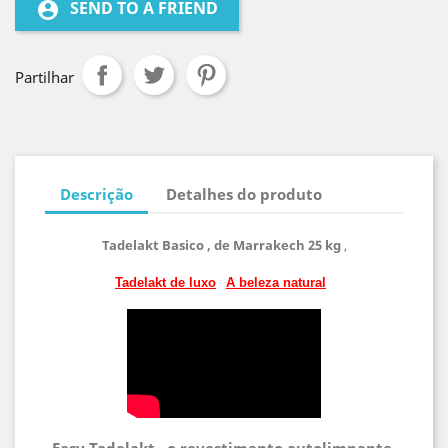
SEND TO A FRIEND
account_circle
Partilhar
Descrição
Detalhes do produto
Tadelakt Basico , de Marrakech 25 kg
,
Tadelakt de luxo
A beleza natural