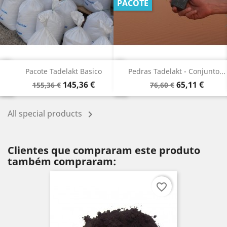
PACOTE
Pacote Tadelakt Basico
Pedras Tadelakt - Conjunto...
Preço
Preço
Preço
Preço
145,36 €
65,11 €
155,36 €
76,60 €
normal
normal
All special products

Clientes que compraram este produto
também compraram:
favorite_border