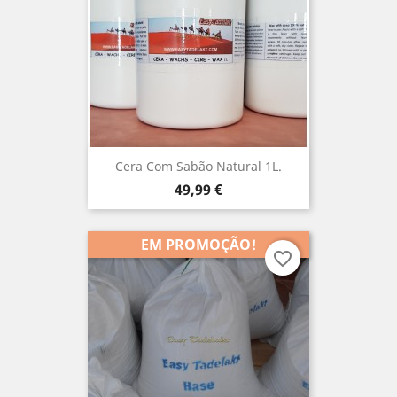
Cera Com Sabão Natural 1L.
Preço
49,99 €
EM PROMOÇÃO!
favorite_border