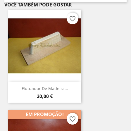
VOCÊ TAMBÉM PODE GOSTAR
favorite_border
Flutuador De Madeira...
Preço
20,00 €
EM PROMOÇÃO!
favorite_border