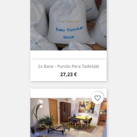
2x Base - Fundo Para Tadelakt
Preço
27,23 €
favorite_border