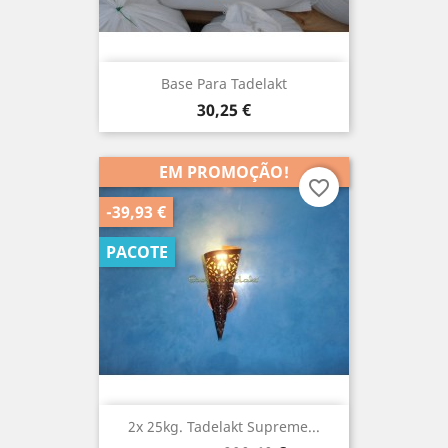
Base Para Tadelakt
Preço
30,25 €
EM PROMOÇÃO!
favorite_border
-39,93 €
PACOTE
2x 25kg. Tadelakt Supreme...