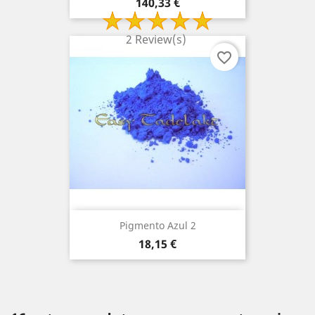
Preço
140,33 €
2 Review(s)
favorite_border
Pigmento Azul 2
Preço
18,15 €