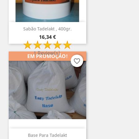
Sabão Tadelakt , 400gr.
Preço
16,34 €
1 Review(s)
EM PROMOÇÃO!
favorite_border
Base Para Tadelakt