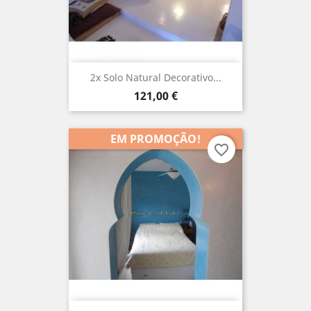
2x Solo Natural Decorativo...
Preço
121,00 €
EM PROMOÇÃO!
favorite_border