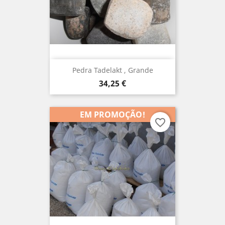
Pedra Tadelakt , Grande
Preço
34,25 €
EM PROMOÇÃO!
favorite_border