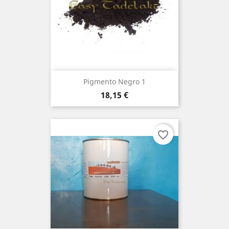
Pigmento Negro 1
Preço
18,15 €
favorite_border