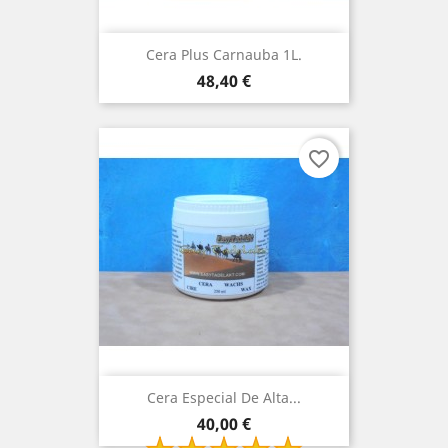
Cera Plus Carnauba 1L.
Preço
48,40 €
favorite_border
Cera Especial De Alta...
Preço
40,00 €