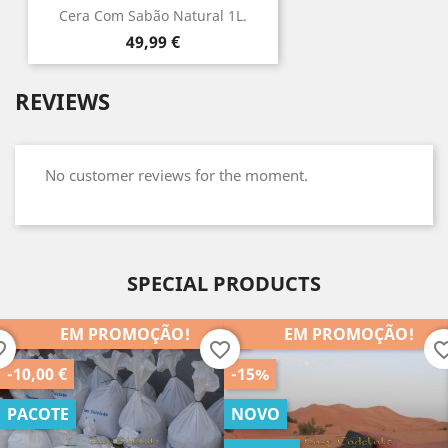
Cera Com Sabão Natural 1L.
Preço
49,99 €
REVIEWS
No customer reviews for the moment.
SPECIAL PRODUCTS
EM PROMOÇÃO!
EM PROMOÇÃO!
order
favorite_border
favorite_b
-10,00 €
-15%
PACOTE
NOVO