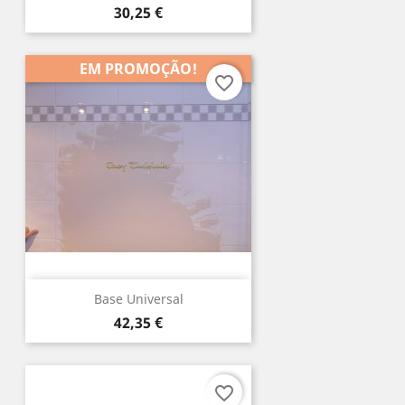
Preço
30,25 €
EM PROMOÇÃO!
favorite_border
Base Universal
Preço
42,35 €
favorite_border