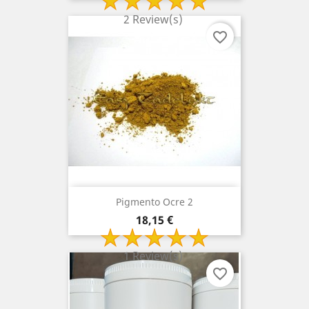
2 Review(s)
favorite_border
Pigmento Ocre 2
Preço
18,15 €
1 Review(s)
favorite_border