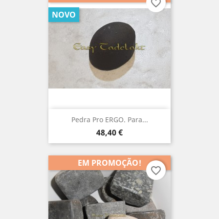
favorite_border
NOVO
Pedra Pro ERGO. Para...
Preço
48,40 €
EM PROMOÇÃO!
favorite_border