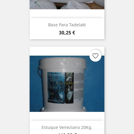
Base Para Tadelakt
Preço
30,25 €
favorite_border
Estuque Veneziano 20Kg.