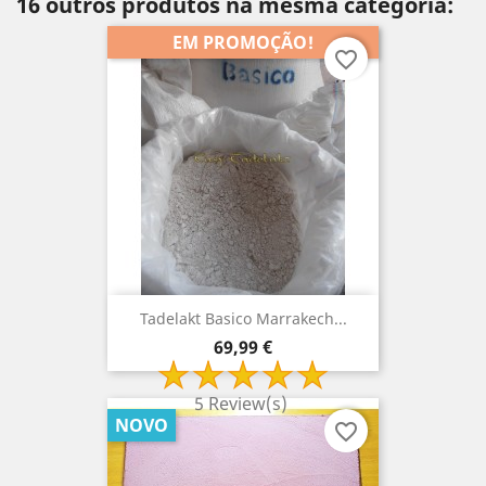
16 outros produtos na mesma categoria:
EM PROMOÇÃO!
favorite_border
Tadelakt Basico Marrakech...
Preço
69,99 €
5 Review(s)
NOVO
favorite_border