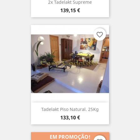
2x Tadelakt Supreme
Preço
139,15 €
favorite_border
Tadelakt Piso Natural. 25Kg
Preço
133,10 €
EM PROMOÇÃO!