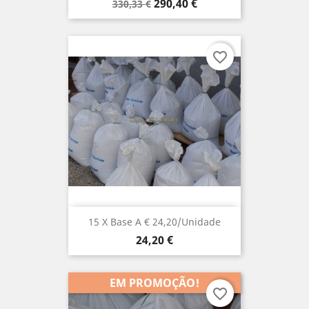
Preço
Preço
290,40 €
330,33 €
normal
favorite_border
15 X Base A € 24,20/unidade
Preço
24,20 €
EM PROMOÇÃO!
favorite_border