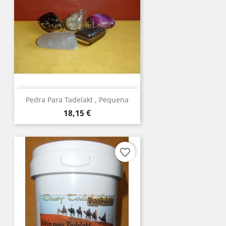
Pedra Para Tadelakt , Pequena
Preço
18,15 €
favorite_border