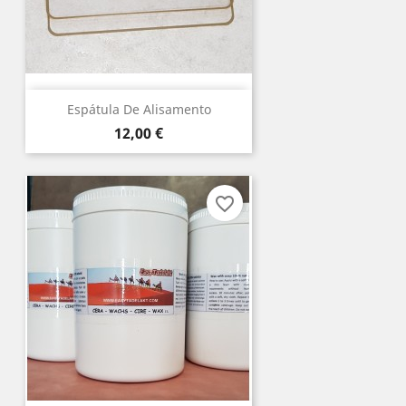
Espátula De Alisamento
Preço
12,00 €
favorite_border