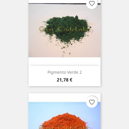
favorite_border
Pigmento Verde 2
Preço
21,78 €
favorite_border