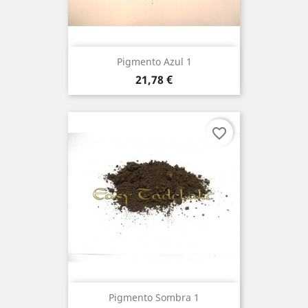
Pigmento Azul 1
Preço
21,78 €
favorite_border
Pigmento Sombra 1