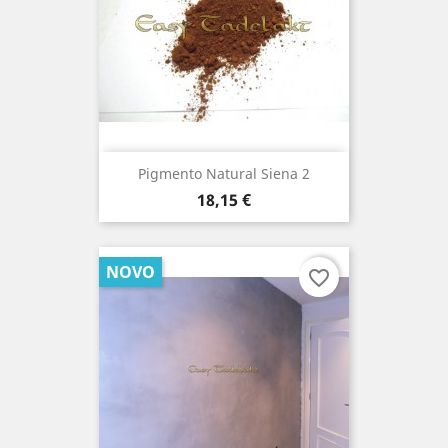
Pigmento Natural Siena 2
Preço
18,15 €
NOVO
favorite_border