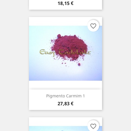
Preço
18,15 €
favorite_border
Pigmento Carmim 1
Preço
27,83 €
favorite_border