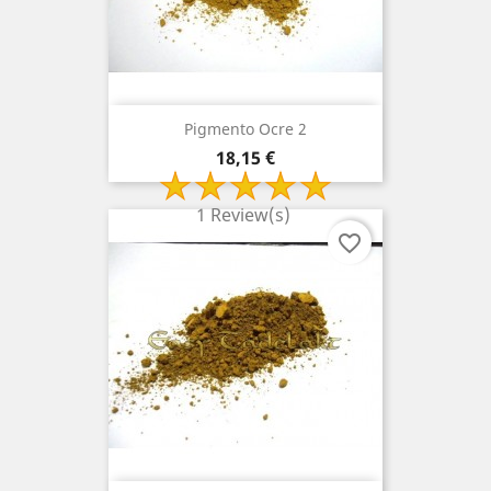
Pigmento Ocre 2
Preço
18,15 €
1 Review(s)
favorite_border