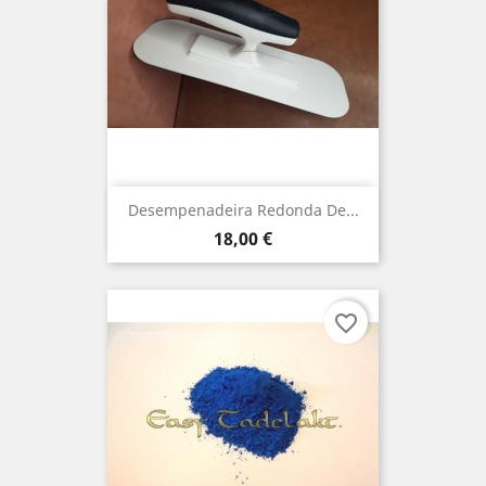
Desempenadeira Redonda De...
Preço
18,00 €
favorite_border