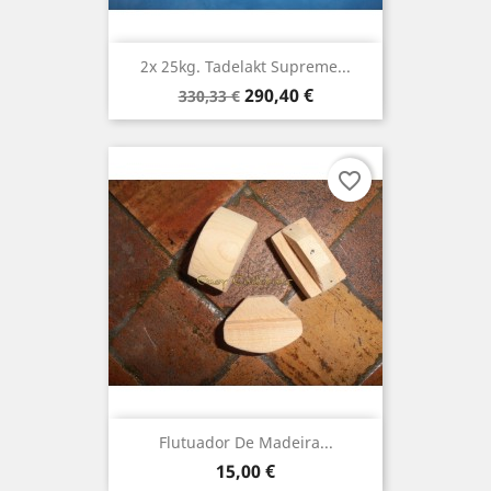
2x 25kg. Tadelakt Supreme...
Preço
Preço
290,40 €
330,33 €
normal
favorite_border
Flutuador De Madeira...
Preço
15,00 €