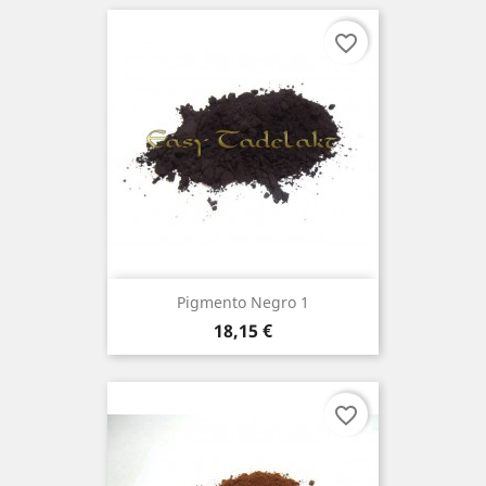
favorite_border
Pigmento Negro 1
Preço
18,15 €
favorite_border