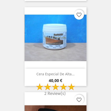
favorite_border
Cera Especial De Alta...
Preço
40,00 €
2 Review(s)
favorite_border