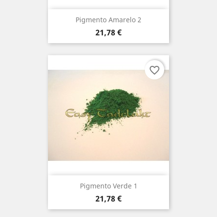
Pigmento Amarelo 2
Preço
21,78 €
favorite_border
Pigmento Verde 1
Preço
21,78 €