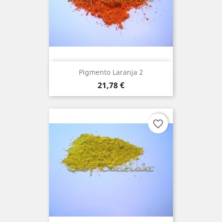
Pigmento Laranja 2
Preço
21,78 €
favorite_border