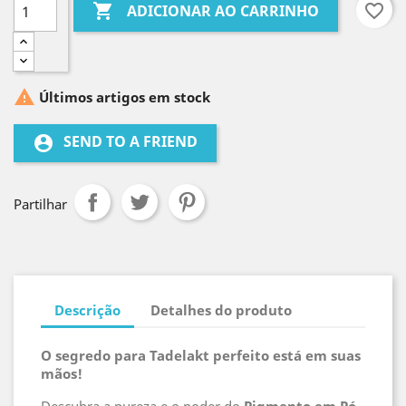

favorite_border
ADICIONAR AO CARRINHO

Últimos artigos em stock
SEND TO A FRIEND
account_circle
Partilhar
Descrição
Detalhes do produto
O segredo para Tadelakt perfeito está em suas
mãos!