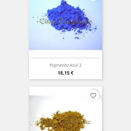
Pigmento Azul 2
Preço
18,15 €
favorite_border