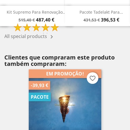
.
Pacote Tadelakt Para...
Pacote De Renovação De...
Preço
Preço
Preço
Preço
396,53 €
315,78 €
431,53 €
340,78 €
normal
normal
All special products

Clientes que compraram este produto
também compraram:
EM PROMOÇÃO!
favorite_border
-39,93 €
PACOTE