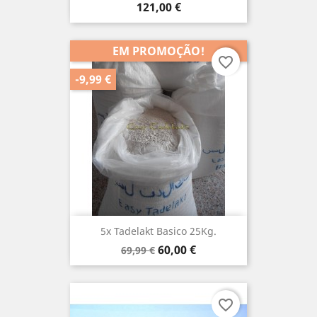
Preço
121,00 €
EM PROMOÇÃO!
favorite_border
-9,99 €
5x Tadelakt Basico 25Kg.
Preço
Preço
60,00 €
69,99 €
normal
favorite_border