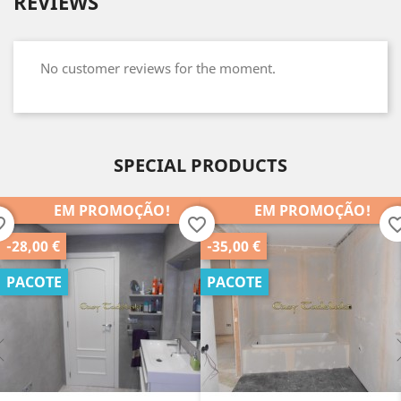
REVIEWS
No customer reviews for the moment.
SPECIAL PRODUCTS
EM PROMOÇÃO!
EM PROMOÇÃO!
order
favorite_border
favorite_b
-35,00 €
-25,00 €
PACOTE
PACOTE